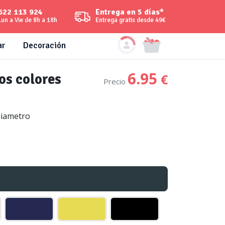
Entrega en 5 días*
622 113 924
Entrega gratis desde 49€
Lun a Vie de 8h a 18h
ar
Decoración
6.95
os colores
€
Precio
diametro