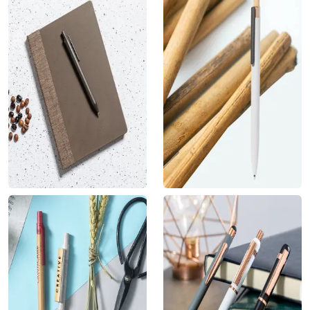
personalizado
1.95
€
3.50
€
Bolígrafo de fibra de
Bolígrafo reciclado
café
bambú
3.75
€
3.99
€