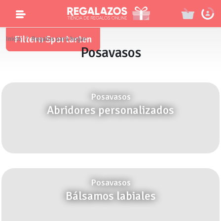
Filtern Sportarten
Inicio
Regalos para hogar
Posavasos
Posavasos
Abridores personalizados
Posavasos
Bálsamos labiales