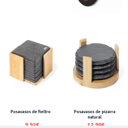
Posavasos con forma de
Posavasos metacrilato
estrella
4.15
€
5.35
€
Posavasos de fieltro
Posavasos de pizarra
natural
9.92
€
12.90
€