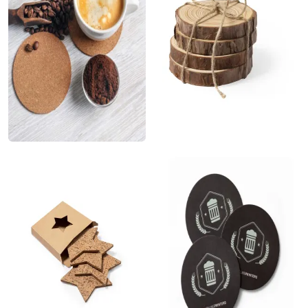
Posavasos de corcho
Posavasos tronco de
pino
1.95
€
4.11
€