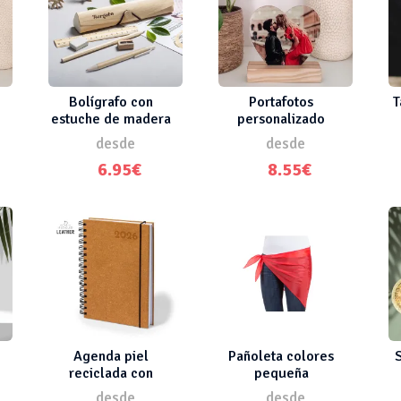
Bolígrafo con
Portafotos
T
estuche de madera
personalizado
corazón
desde
desde
6.95€
8.55€
Agenda piel
Pañoleta colores
reciclada con
pequeña
anillas
desde
desde