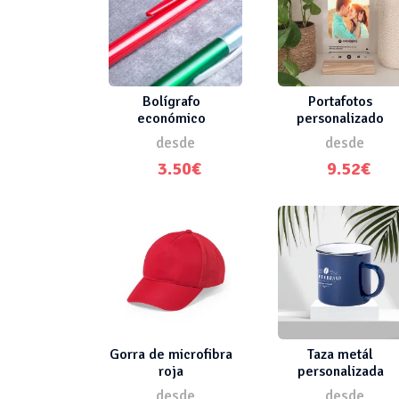
Bolígrafo
Portafotos
económico
personalizado
personalizado
madera
desde
desde
3.50€
9.52€
Gorra de microfibra
Taza metál
roja
personalizada
desde
desde