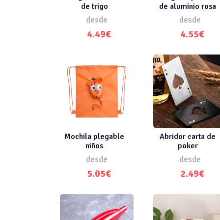
de trigo
de aluminio rosa
desde
desde
4.49€
4.55€
Mochila plegable
Abridor carta de
niños
poker
desde
desde
5.05€
2.49€