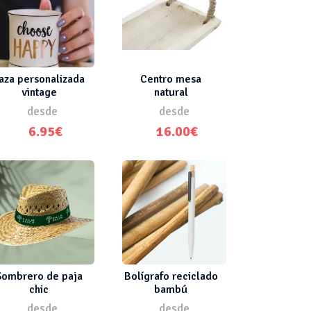
aza personalizada
Centro mesa
vintage
natural
desde
desde
6.95€
16.00€
Sombrero de paja
Bolígrafo reciclado
chic
bambú
desde
desde