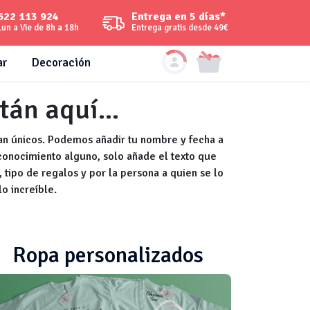
Entrega en 5 días*
622 113 924
Entrega gratis desde 49€
Lun a Vie de 8h a 18h
ar
Decoración
án aquí...
an únicos. Podemos añadir tu nombre y fecha a
 conocimiento alguno, solo añade el texto que
o, tipo de regalos y por la persona a quien se lo
o increíble.
Ropa personalizados