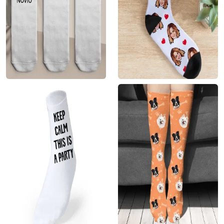
Calcetín frase
Calcetín personalizado
personalizada
con foto
8.95
€
8.95
€