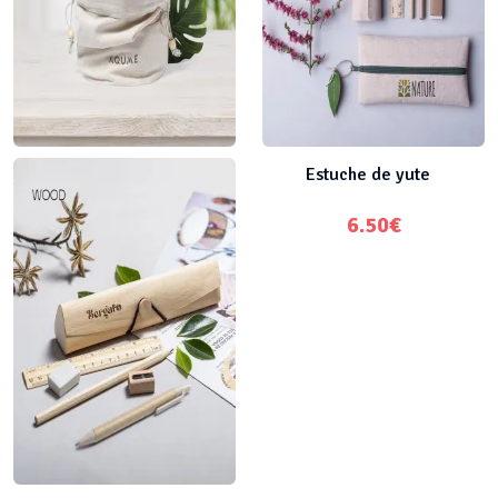
Estuche neceser original
Estuche de yute
4.95
€
6.50
€