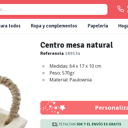
para todos
Ropa y complementos
Papelería
Hog
Centro mesa natural
Referencia
189134
Medidas: 64 x 17 x 10 cm
Peso: 570gr.
Material: Paulownia
Personaliz
TE FALTAN
50€
Y EL ENVÍO ES GRATIS