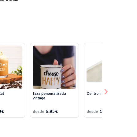
tal
Taza personalizada
Centro mesa natural
vintage
9€
6.95€
16.00€
desde
desde