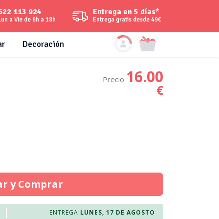
Entrega en 5 días*
622 113 924
Entrega gratis desde 49€
Lun a Vie de 8h a 18h
ar
Decoración
16.00
Precio
€
ar y Comprar
ENTREGA
LUNES, 17 DE AGOSTO