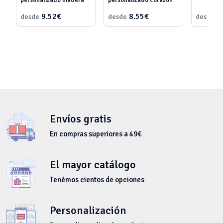
personalizado madera
personalizado corazón
9.52€
8.55€
7
desde
desde
desde
Envíos gratis
En compras superiores a 49€
El mayor catálogo
Tenémos cientos de opciones
Personalización